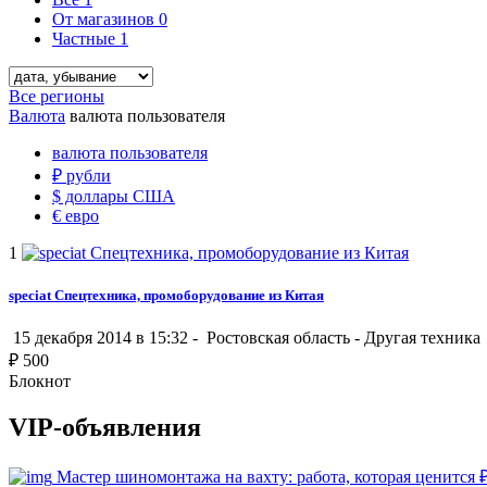
От магазинов
0
Частные
1
Все регионы
Валюта
валюта пользователя
валюта пользователя
₽
рубли
$
доллары США
€
евро
1
speciat Спецтехника, промоборудование из Китая
15 декабря 2014 в 15:32 -
Ростовская область
-
Другая техника
₽
500
Блокнот
VIP-объявления
Мастер шиномонтажа на вахту: работа, которая ценится