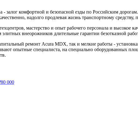
 - залог комфортной и безопасной езды по Российским дорогам
чественно, надолго продлевая жизнь транспортному средству, по
ехцентров, мастерство и опыт рабочего персонала и высокое к
м элитных внеорожников длительные гарантии безотказной рабо
питальный ремонт Acura MDX, так и мелкие работы - установка и
азывают опытные специалиста, на специально оборудованных пл
тв.
₽
80 000