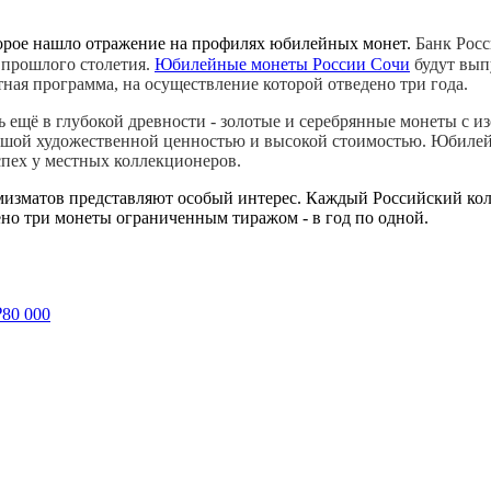
торое нашло отражение на профилях юбилейных монет.
Банк Рос
 прошлого столетия.
Юбилейные монеты России Сочи
будут вып
ная программа, на осуществление которой отведено три года.
ещё в глубокой древности - золотые и серебрянные монеты с из
ьшой художественной ценностью и высокой стоимостью. Юбиле
спех у местных коллекционеров.
изматов представляют особый интерес. Каждый Российский кол
но три монеты ограниченным тиражом - в год по одной.
₽
80 000