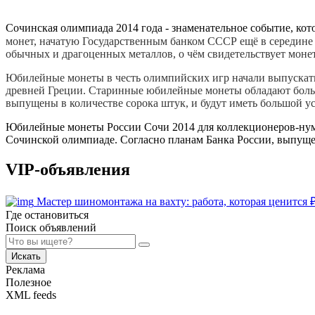
Сочинская олимпиада 2014 года - знаменательное событие, ко
моне
т, начатую Государственным банком СССР ещё в середине
обычных и драгоценных металлов, о чём свидетельствует монет
Юбилейные монеты в честь олимпийских игр начали выпускать 
древней Греции. Старинные юбилейные монеты обладают бол
выпущены в количестве сорока штук, и будут иметь большой у
Юбилейные монеты России Сочи 2014 для коллекционеров-нум
Сочинской олимпиаде. Согласно планам Банка России, выпуще
VIP-объявления
Мастер шиномонтажа на вахту: работа, которая ценится
Где остановиться
Поиск объявлений
Искать
Реклама
Полезное
XML feeds