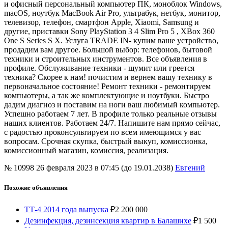
и офисный персональный компьютер ПК, моноблок Windows,
macOS, ноутбук MacBook Air Pro, ультрабук, нетбук, монитор,
телевизор, телефон, смартфон Apple, Xiaomi, Samsung и
другие, приставки Sony PlayStation 3 4 Slim Pro 5 , XBox 360
One S Series S X. Услуга TRADE IN- купим ваше устройство,
продадим вам другое. Большой выбор: телефонов, бытовой
техники и строительных инструментов. Все объявления в
профиле. Обслуживание техники - шумит или греется
техника? Скорее к нам! почистим и вернем вашу технику в
первоначальное состояние! Ремонт техники - ремонтируем
компьютеры, а так же комплектующие и ноутбуки. Быстро
дадим диагноз и поставим на ноги ваш любимый компьютер.
Успешно работаем 7 лет. В профиле только реальные отзывы
наших клиентов. Работаем 24/7. Напишите нам прямо сейчас,
с радостью проконсультируем по всем имеющимся у вас
вопросам. Срочная скупка, быстрый выкуп, комиссионка,
комиссионный магазин, комиссия, реализация.
№ 10998
26 февраля 2023 в 07:45 (до 19.01.2038)
Евгений
Похожие объявления
ТТ-4 2014 года выпуска
₽
2 200 000
Дезинфекция, дезинсекция квартир в Балашихе
₽
1 500