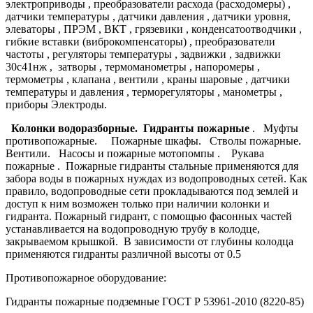
электроприводы , преобразователи расхода (расходомеры) ,
датчики температуры , датчики давления , датчики уровня,
элеваторы , ПРЭМ , ВКТ , грязевики , конденсатоотводчики ,
гибкие вставки (виброкомпенсаторы) , преобразователи
частоты , регуляторы температуры , задвижки , задвижки
30с41нж , затворы , термоманометры , напоромеры ,
термометры , клапана , вентили , краны шаровые , датчики
температуры и давления , терморегуляторы , манометры ,
приборы Электроды.
Колонки водоразборные. Гидранты пожарные
. Муфты
противопожарные. Пожарные шкафы. Стволы пожарные.
Вентили. Насосы и пожарные мотопомпы . Рукава
пожарные . Пожарные гидранты стальные применяются для
забора воды в пожарных нуждах из водопроводных сетей. Как
правило, водопроводные сети прокладываются под землей и
доступ к ним возможен только при наличии колонки и
гидранта. Пожарный гидрант, с помощью фасонных частей
устанавливается на водопроводную трубу в колодце,
закрываемом крышкой. В зависимости от глубины колодца
применяются гидранты различной высоты от 0.5
Противопожарное оборудование:
Гидранты пожарные подземные ГОСТ Р 53961-2010 (8220-85)