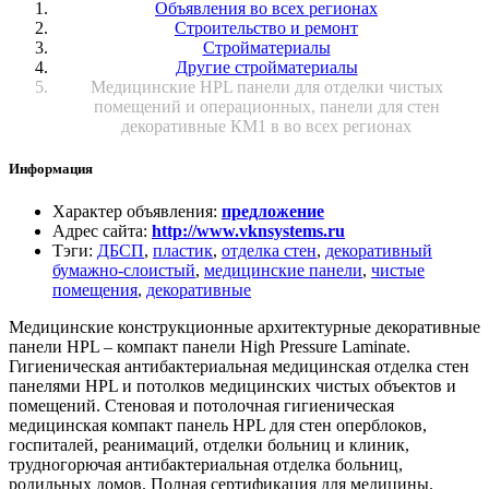
Объявления во всех регионах
Строительство и ремонт
Стройматериалы
Другие стройматериалы
Медицинские HPL панели для отделки чистых
помещений и операционных, панели для стен
декоративные КМ1 в во всех регионах
Информация
Характер объявления
:
предложение
Адрес сайта
:
http://www.vknsystems.ru
Тэги
:
ДБСП
,
пластик
,
отделка стен
,
декоративный
бумажно-слоистый
,
медицинские панели
,
чистые
помещения
,
декоративные
Медицинские конструкционные архитектурные декоративные
панели HPL – компакт панели High Pressure Laminate.
Гигиеническая антибактериальная медицинская отделка стен
панелями HPL и потолков медицинских чистых объектов и
помещений. Стеновая и потолочная гигиеническая
медицинская компакт панель HPL для стен оперблоков,
госпиталей, реанимаций, отделки больниц и клиник,
трудногорючая антибактериальная отделка больниц,
родильных домов. Полная сертификация для медицины.