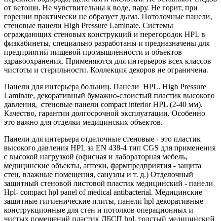
от ветоши. Не чувствительны к воде, пару. Не горит, при
горении практически не образует дыма. Потолочные панели,
стеновые панели High Pressure Laminate. Системы
ограждающих стеновых конструкций и перегородок HPL в
физкабинеты, специально разработаны и предназначены для
предприятий пищевой промышленности и объектов
здравоохранения. Применяются для интерьеров всех классов
чистоты и стерильности. Коллекция декоров не ограничена.
Панели для интерьера больниц. Панели HPL. High Pressure
Laminate, декоративный бумажно-слоистый пластик высокого
давления, стеновые панели compact interior HPL (2-40 мм).
Качество, гарантии долгосрочной эксплуатации. Особенно
это важно для отделки медицинских объектов.
Панели для интерьера отделочные стеновые - это пластик
высокого давления HPL за EN 438-4 тип CGS для применения
с высокой нагрузкой (офисная и лабораторная мебель,
медицинские объекты, аптеки, фармпредприятия - защита
стен, влажные помещения, санузлы и т. д.) Отделочный
защитный стеновой листовой пластик медицинский - панели
Hpl- compact hpl panel of medical antibacterial. Медицинские
защитные гигиенические плиты, панели hpl декоративные
конструкционные для стен и потолков операционных и
чистых помещений пластик ДБСП hpl, толстый медицинский