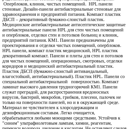
Оперблоков, клиник, чистых помещений. HPL панели
стеновые. Дизайн-панели антибактериальные стеновые для
здравоохранения и предприятий питания. Компакт пластик
ДБСП – декоративный бумажно-слоистый пластик.
Медицинские антибактериальные антисептические защитные
антибактериальные панели HPL для стен чистых помещений
и оперблоков, отделки стен и потолков больниц и клиник,
предприятий питания. КМ1. Панели предназначены для
проектирования и отделки чистых помещений, оперблоков.
HPL панели, компакт пластик медицинский, HPL пластик
декоративный компакт. Панели и плиты для стен и потолков
для чистых помещений, операционных, смотровых, отделки
коридоров и медицинский антибактериальный пластик.
Пластик ДБСП (бумажно-слоистый антивандальный,
влагостойкий, антибактериальный). Пластик HPL. Панели со
специальной антибактериальной поверхностью. Компакт
ламинат высокого давления трудногорючий КМ1. Панели
служат преградой, для распространения вредоносных
вирусов, бактерий, микробов, грибков, плесени, палочек не
только на поверхности панелей, но и в окружающей среде.
Материал не чувствителен к хлорсодержащим и
дезинфекционным составам. Легко очищается,
обрабатывается любыми моющими средствами. Устойчив к
"синим" ультрафиолетовым лампам, химии, реагентам,
перекиси водорода, щелочам и кислотам. Не оставляют следов