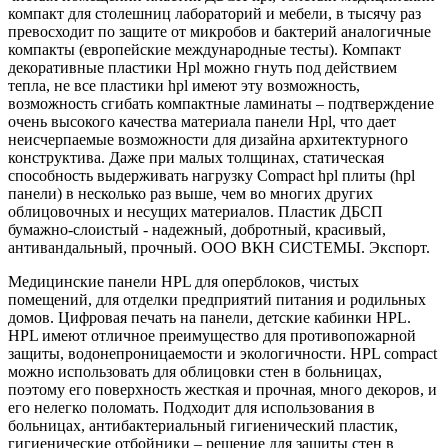
компакт для столешниц лабораторий и мебели, в тысячу раз
превосходит по защите от микробов и бактерий аналогичные
компакты (европейские международные тесты). Компакт
декоративные пластики Hpl можно гнуть под действием
тепла, не все пластики hpl имеют эту возможность,
возможность сгибать компактные ламинаты – подтверждение
очень высокого качества материала панели Hpl, что дает
неисчерпаемые возможности для дизайна архитектурного
конструктива. Даже при малых толщинах, статическая
способность выдерживать нагрузку Compact hpl плиты (hpl
панели) в несколько раз выше, чем во многих других
облицовочных и несущих материалов. Пластик ДБСП
бумажно-слоистый - надежный, добротный, красивый,
антивандальный, прочный. ООО ВКН СИСТЕМЫ. Экспорт.
Медицинские панели HPL для оперблоков, чистых
помещений, для отделки предприятий питания и родильных
домов. Цифровая печать на панели, детские кабинки HPL.
HPL имеют отличное преимущество для противопожарной
защиты, водонепроницаемости и экологичности. HPL compact
можно использовать для облицовки стен в больницах,
поэтому его поверхность жесткая и прочная, много декоров, и
его нелегко поломать. Подходит для использования в
больницах, антибактериальный гигиенический пластик,
гигиенические отбойники – решение для защиты стен в