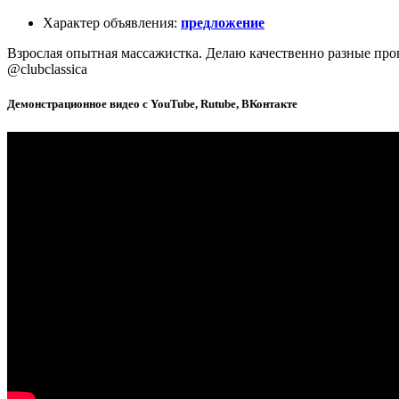
Характер объявления
:
предложение
Взрослая опытная массажистка. Делаю качественно разные прог
@clubclassica
Демонстрационное видео с YouTube, Rutube, ВКонтакте