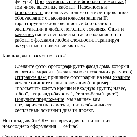
фигуры).
Профессиональный и безопасный монтаж
(в
том числе высотные работы).
Надежность и
безопасность:
используем только сертифицированное
оборудование с высоким классом защиты IP,
гарантирующее долговечность и безопасность
эксплуатации в любых погодных условиях.
Опыт и
качество:
наши специалисты имеют большой опыт
работы с фасадами любой сложности, гарантируя
аккуратный и надежный монтаж.
Как получить расчет по фото?
Сделайте фото:
сфотографируйте фасад дома, который
вы хотите украсить (желательно с нескольких ракурсов).
Отправьте нам:
пришлите фотографии на нам
Укажите
детали:
опишите ваши пожелания (например:
"подсветить контур крыши и входную группу, навес,
забор", "гирлянда-бахрома", "тепло-белый цвет").
Получите предложение
: мы вышлем вам
предварительную смету и, при необходимости,
бесплатный эскизный дизайн-проект.
Не откладывайте! Лучшее время для планирования
новогоднего оформления — сейчас!
Свяжитесь с нами прямо сейчас и получите дом, о котором