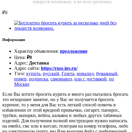
лекарств возможно. в во всех регионах
₽
0
Информация
Характер объявления
:
предложение
Цена
:
₽
0
Адрес
:
Доставка
Адрес сайта
:
https://russ-inv.ru/
Тэги
:
купить
,
русский
,
Газета
,
инвалид
,
бумажный
,
номер
,
подписка
,
самовывоз
,
или с доставкой
,
по
Москве
Если Вы хотите бросить курить и много раз пытались бросать
это нехорошее занятие, но у Вас не получается бросить
курение, то у меня для Вас есть легкий способ помочь в
избавлении от этой вредной привычки, сигарет, папирос,
трубки, махорки, вейпа, кальяна и любых других табачных
изделий. Для получения полной инструкции нужно написать
на емейл, смс или в ватсап, телеграм на номер телефона, либо
на электронную почту, мы Вам вышлем файл с информацией,