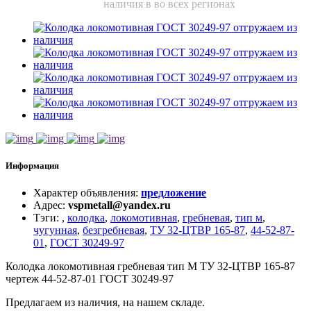
наличия в во всех регионах
Информация
Характер объявления
:
предложение
Адрес
:
vspmetall@yandex.ru
Тэги
:
,
колодка
,
локомотивная
,
гребневая
,
тип м
,
чугунная
,
безгребневая
,
ТУ 32-ЦТВР 165-87
,
44-52-87-
01
,
ГОСТ 30249-97
Колодка локомотивная гребневая тип М ТУ 32-ЦТВР 165-87
чертеж 44-52-87-01 ГОСТ 30249-97
Предлагаем из наличия, на нашем складе.