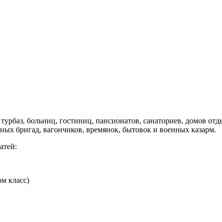
урбаз, больниц, гостиниц, пансионатов, санаториев, домов отды
тных бригад, вагончиков, времянок, бытовок и военных казарм.
атей:
ом класс)