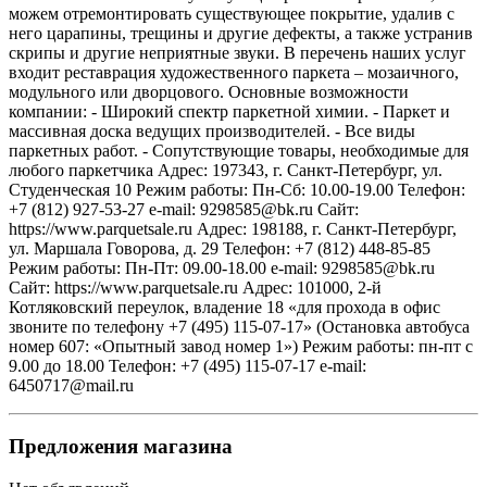
можем отремонтировать существующее покрытие, удалив с
него царапины, трещины и другие дефекты, а также устранив
скрипы и другие неприятные звуки. В перечень наших услуг
входит реставрация художественного паркета – мозаичного,
модульного или дворцового. Основные возможности
компании: - Широкий спектр паркетной химии. - Паркет и
массивная доска ведущих производителей. - Все виды
паркетных работ. - Сопутствующие товары, необходимые для
любого паркетчика Адрес: 197343, г. Санкт-Петербург, ул.
Студенческая 10 Режим работы: Пн-Сб: 10.00-19.00 Телефон:
+7 (812) 927-53-27 e-mail: 9298585@bk.ru Сайт:
https://www.parquetsale.ru Адрес: 198188, г. Санкт-Петербург,
ул. Маршала Говорова, д. 29 Телефон: +7 (812) 448-85-85
Режим работы: Пн-Пт: 09.00-18.00 e-mail: 9298585@bk.ru
Сайт: https://www.parquetsale.ru Адрес: 101000, 2-й
Котляковский переулок, владение 18 «для прохода в офис
звоните по телефону +7 (495) 115-07-17» (Остановка автобуса
номер 607: «Опытный завод номер 1») Режим работы: пн-пт c
9.00 до 18.00 Телефон: +7 (495) 115-07-17 e-mail:
6450717@mail.ru
Предложения магазина