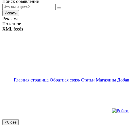
Поиск объявлений
Искать
Реклама
Полезное
XML feeds
Главная страница
Обратная связь
Статьи
Магазины
Добав
×
Close