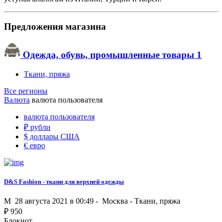
Предложения магазина
Одежда, обувь, промышленные товары
1
Ткани, пряжа
Все регионы
Валюта
валюта пользователя
валюта пользователя
₽
рубли
$
доллары США
€
евро
D&S Fashion - ткани для верхней одежды
M
28 августа 2021 в 00:49 -
Москва
-
Ткани, пряжа
₽
950
Блокнот