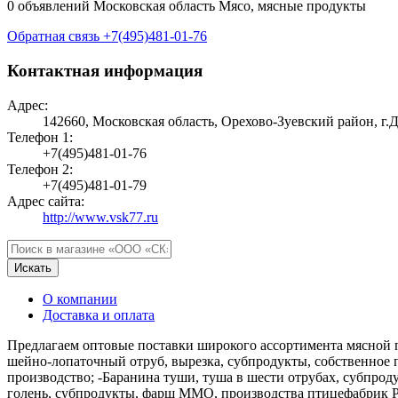
0 объявлений
Московская область
Мясо, мясные продукты
Обратная связь
+7(495)481-01-76
Контактная информация
Адрес:
142660, Московская область, Орехово-Зуевский район, г.Д
Телефон 1:
+7(495)481-01-76
Телефон 2:
+7(495)481-01-79
Адрес сайта:
http://www.vsk77.ru
Искать
О компании
Доставка и оплата
Предлагаем оптовые поставки широкого ассортимента мясной п
шейно-лопаточный отруб, вырезка, субпродукты, собственное п
производство; -Баранина туши, туша в шести отрубах, субпроду
голень, субпродукты, фарш ММО, производства птицефабрик Рос