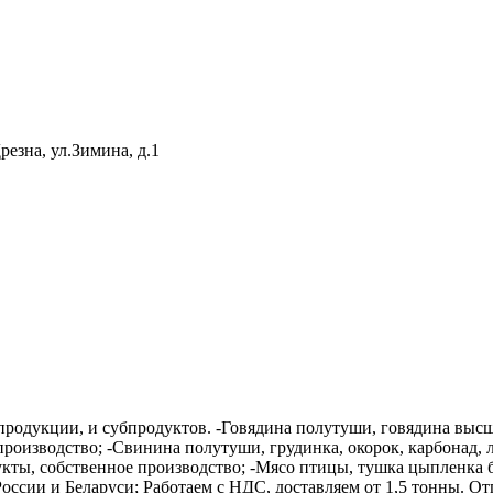
резна, ул.Зимина, д.1
родукции, и субпродуктов. -Говядина полутуши, говядина высши
роизводство; -Свинина полутуши, грудинка, окорок, карбонад, л
кты, собственное производство; -Мясо птицы, тушка цыпленка бр
сии и Беларуси; Работаем с НДС, доставляем от 1,5 тонны. Отг