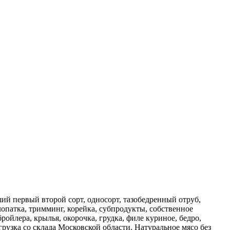
й первый второй сорт, односорт, тазобедренный отруб,
опатка, тримминг, корейка, субпродукты, собственное
ойлера, крылья, окорочка, грудка, филе куриное, бедро,
рузка со склада Московской области. Натуральное мясо без