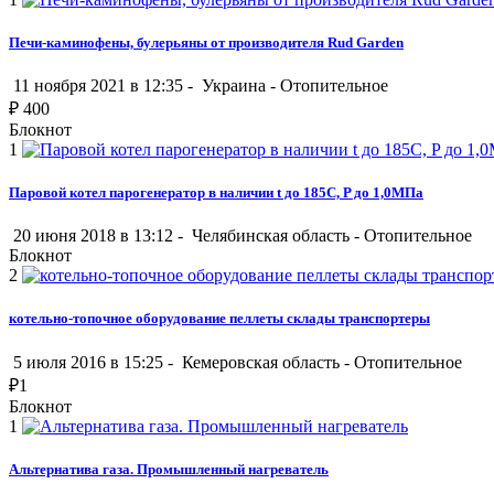
Печи-каминофены, булерьяны от производителя Rud Garden
11 ноября 2021 в 12:35 -
Украина
-
Отопительное
₽
400
Блокнот
1
Паровой котел парогенератор в наличии t до 185С, P до 1,0МПа
20 июня 2018 в 13:12 -
Челябинская область
-
Отопительное
Блокнот
2
котельно-топочное оборудование пеллеты склады транспортеры
5 июля 2016 в 15:25 -
Кемеровская область
-
Отопительное
₽
1
Блокнот
1
Альтернатива газа. Промышленный нагреватель