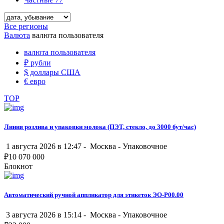
Все регионы
Валюта
валюта пользователя
валюта пользователя
₽
рубли
$
доллары США
€
евро
TOP
Линия розлива и упаковки молока (ПЭТ, стекло, до 3000 бут/час)
1 августа 2026 в 12:47 -
Москва
-
Упаковочное
₽
10 070 000
Блокнот
Автоматический ручной аппликатор для этикеток ЭО-Р00.00
3 августа 2026 в 15:14 -
Москва
-
Упаковочное