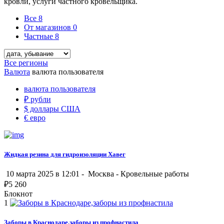
кровли, услуги частного кровельщика.
Все
8
От магазинов
0
Частные
8
Все регионы
Валюта
валюта пользователя
валюта пользователя
₽
рубли
$
доллары США
€
евро
Жидкая резина для гидроизоляции Хавег
10 марта 2025 в 12:01 -
Москва
-
Кровельные работы
₽
5 260
Блокнот
1
Заборы в Краснодаре,заборы из профнастила