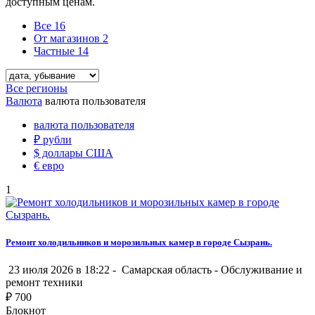
доступным ценам.
Все
16
От магазинов
2
Частные
14
Все регионы
Валюта
валюта пользователя
валюта пользователя
₽
рубли
$
доллары США
€
евро
1
Ремонт холодильников и морозильных камер в городе Сызрань.
23 июля 2026 в 18:22 -
Самарская область
-
Обслуживание и
ремонт техники
₽
700
Блокнот