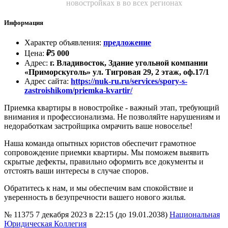
новостройках в во всех регионах
Информация
Характер объявления
:
предложение
Цена
:
₽
5 000
Адрес
:
г. Владивосток, Здание угольной компании
«Приморскуголь» ул. Тигровая 29, 2 этаж, оф.17/1
Адрес сайта
:
https://nuk-ru.ru/services/spory-s-
zastroishikom/priemka-kvartir/
Приемка квартиры в новостройке - важный этап, требующий
внимания и профессионализма. Не позволяйте нарушениям и
недоработкам застройщика омрачить ваше новоселье!
Наша команда опытных юристов обеспечит грамотное
сопровождение приемки квартиры. Мы поможем выявить
скрытые дефекты, правильно оформить все документы и
отстоять ваши интересы в случае споров.
Обратитесь к нам, и мы обеспечим вам спокойствие и
уверенность в безупречности вашего нового жилья.
№ 11375
7 декабря 2023 в 22:15 (до 19.01.2038)
Национальная
Юридическая Коллегия