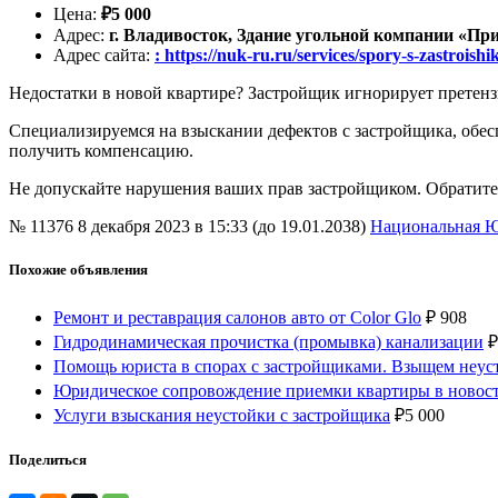
Цена
:
₽
5 000
Адрес
:
г. Владивосток, Здание угольной компании «Прим
Адрес сайта
:
: https://nuk-ru.ru/services/spory-s-zastrois
Недостатки в новой квартире? Застройщик игнорирует претенз
Специализируемся на взыскании дефектов с застройщика, обес
получить компенсацию.
Не допускайте нарушения ваших прав застройщиком. Обратитес
№ 11376
8 декабря 2023 в 15:33 (до 19.01.2038)
Национальная Ю
Похожие объявления
Ремонт и реставрация салонов авто от Color Glo
₽
908
Гидродинамическая прочистка (промывка) канализации
₽
Помощь юриста в спорах с застройщиками. Взыщем неуст
Юридическое сопровождение приемки квартиры в новос
Услуги взыскания неустойки с застройщика
₽
5 000
Поделиться