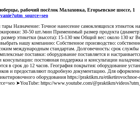
Люберцы, рабочий посёлок Малаховка, Егорьевское шоссе, 1
dovanie?utm_source=seo
ары Назначение: Точное нанесение самоклеящихся этикеток на 
аркировки: 30-50 шт./мин Применимый размер продукта (диаметр
змер этикетки (высота): 15-130 мм Общий вес: около 130 кг Вес
выбрать нашу компанию: Собственное производство: собственно
ысоким международным стандартам. Долговечность: срок службы
мплексные поставки: оборудование поставляется и настраивает
и консультации: постоянная поддержка и консультации наладчико
я в срок до 12 часов. География покрытия: оборудование устан
ников и предоставляют подробную документацию. Для оформления
кетировочного оборудования https://praktikm.ru/etiketirovochno
source=seo ➤YouTube: https://www.youtube.com/@praktikm/videos?utm_