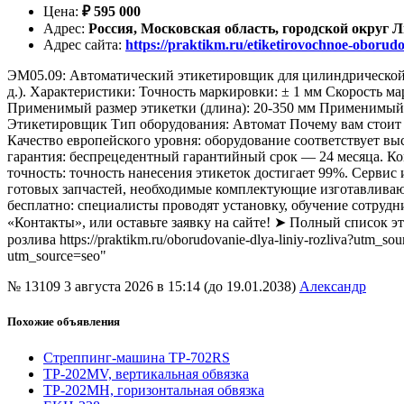
Цена
:
₽
595 000
Адрес
:
Россия, Московская область, городской округ 
Адрес сайта
:
https://praktikm.ru/etiketirovochnoe-oboru
ЭМ05.09: Автоматический этикетировщик для цилиндрической т
д.). Характеристики: Точность маркировки: ± 1 мм Скорость м
Применимый размер этикетки (длина): 20-350 мм Применимый ра
Этикетировщик Тип оборудования: Автомат Почему вам стоит 
Качество европейского уровня: оборудование соответствует в
гарантия: беспрецедентный гарантийный срок — 24 месяца. Ко
точность: точность нанесения этикеток достигает 99%. Сервис 
готовых запчастей, необходимые комплектующие изготавливаютс
бесплатно: специалисты проводят установку, обучение сотруд
«Контакты», или оставьте заявку на сайте! ➤ Полный список эти
розлива https://praktikm.ru/oborudovanie-dlya-liniy-rozliva?utm_
utm_source=seo"
№ 13109
3 августа 2026 в 15:14 (до 19.01.2038)
Александр
Похожие объявления
Стреппинг-машина TP-702RS
TP-202MV, вертикальная обвязка
TP-202MH, горизонтальная обвязка