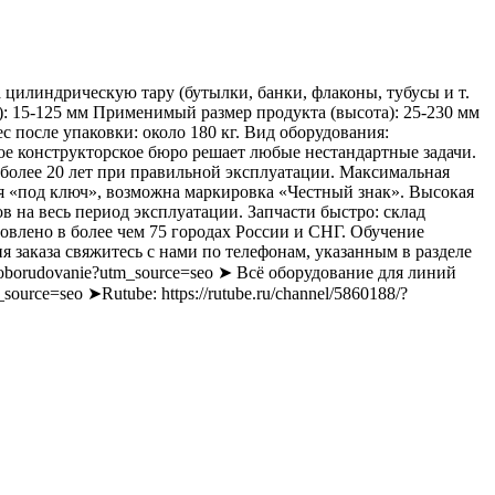
цилиндрическую тару (бутылки, банки, флаконы, тубусы и т.
): 15-125 мм Применимый размер продукта (высота): 25-230 мм
 после упаковки: около 180 кг. Вид оборудования:
е конструкторское бюро решает любые нестандартные задачи.
 более 20 лет при правильной эксплуатации. Максимальная
ся «под ключ», возможна маркировка «Честный знак». Высокая
в на весь период эксплуатации. Запчасти быстро: склад
овлено в более чем 75 городах России и СНГ. Обучение
 заказа свяжитесь с нами по телефонам, указанным в разделе
e-oborudovanie?utm_source=seo ➤ Всё оборудование для линий
source=seo ➤Rutube: https://rutube.ru/channel/5860188/?