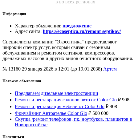
в во всех регионах
Информация
Характер объявления
:
предложение
Адрес сайта
:
https://ecoseptica.ru/remont-septikov/
Специалисты компании "Экосептика" предоставляют
широкий спектр услуг, который связан с сезонным
обслуживанием и ремонтом септиков, компрессоров,
дренажных насосов и других видов очистного оборудования.
№ 13160
29 января 2026 в 12:01 (до 19.01.2038)
Артем
Похожие объявления
Предлагаем дизельные электростанции
Ремонт и реставрация салонов авто от Color Glo
₽
908
Ремонт и реставрация мебели от Color Glo
₽
908
Фрнчайзинг Автоателье Color Glo
₽
500 000
Скупка /ремонт телефонов, пк, ноутбуков, планшетов в
Новороссийске
Поделиться