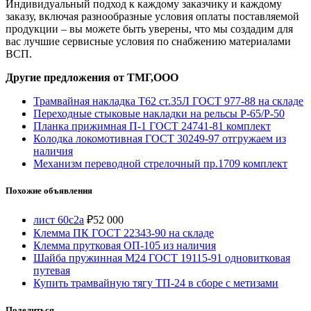
Индивидуальный подход к каждому заказчику и каждому
заказу, включая разнообразные условия оплаты поставляемой
продукции – вы можете быть уверены, что мы создадим для
вас лучшие сервисные условия по снабжению материалами
ВСП.
Другие предложения от ТМГ,ООО
Трамвайная накладка Т62 ст.35Л ГОСТ 977-88 на складе
Переходные стыковые накладки на рельсы Р-65/Р-50
Планка прижимная П-1 ГОСТ 24741-81 комплект
Колодка локомотивная ГОСТ 30249-97 отгружаем из
наличия
Механизм переводной стрелочный пр.1709 комплект
Похожие объявления
лист 60с2а
₽
52 000
Клемма ПК ГОСТ 22343-90 на складе
Клемма прутковая ОП-105 из наличия
Шайба пружинная М24 ГОСТ 19115-91 одновитковая
путевая
Купить трамвайную тягу ТП-24 в сборе с метизами
Поделиться