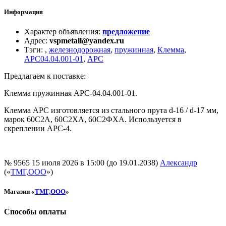
Информация
Характер объявления
:
предложение
Адрес
:
vspmetall@yandex.ru
Тэги
:
,
железнодорожная
,
пружинная
,
Клемма
,
АРС04.04.001-01
,
АРС
Предлагаем к поставке:
Клемма пружинная АРС-04.04.001-01.
Клемма АРС изготовляется из стального прута d-16 / d-17 мм,
марок 60С2А, 60С2ХА, 60С2ФХА. Используется в
скреплении АРС-4.
№ 9565
15 июля 2026 в 15:00 (до 19.01.2038)
Александр
(«
ТМГ,ООО
»)
Магазин «
ТМГ,ООО
»
Способы оплаты