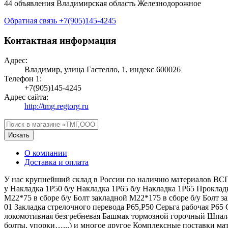
44 объявления
Владимирская область
Железнодорожное
Обратная связь
+7(905)145-4245
Контактная информация
Адрес:
Владимир, улица Гастелло, 1, индекс 600026
Телефон 1:
+7(905)145-4245
Адрес сайта:
http://tmg.regtorg.ru
Искать
О компании
Доставка и оплата
У нас крупнейший склад в России по наличию материалов ВСП- н
у Накладка 1Р50 б/у Накладка 1Р65 б/у Накладка 1Р65 Прокл
М22*75 в сборе б/у Болт закладной М22*175 в сборе б/у Болт 
01 Закладка стрелочного перевода Р65,Р50 Серьга рабочая Р65
локомотивная безгребневая Башмак тормозной горочный Шпала 
болты, упорки…...) и многое другое Комплексные поставки ма