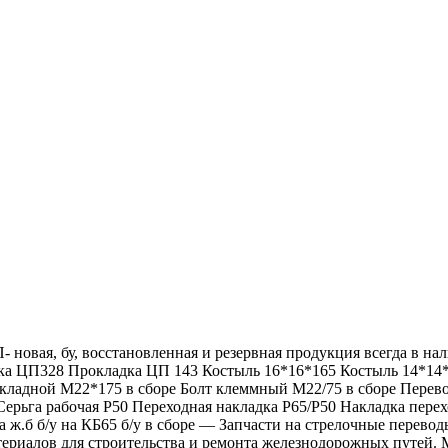
овая, бу, восстановленная и резервная продукция всегда в нали
адка ЦП328 Прокладка ЦП 143 Костыль 16*16*165 Костыль 14*1
закладной М22*175 в сборе Болт клеммный М22/75 в сборе Перев
 Серьга рабочая Р50 Переходная накладка Р65/Р50 Накладка пер
ж.б б/у на КБ65 б/у в сборе — Запчасти на стрелочные перево
териалов для строительства и ремонта железнодорожных путей.