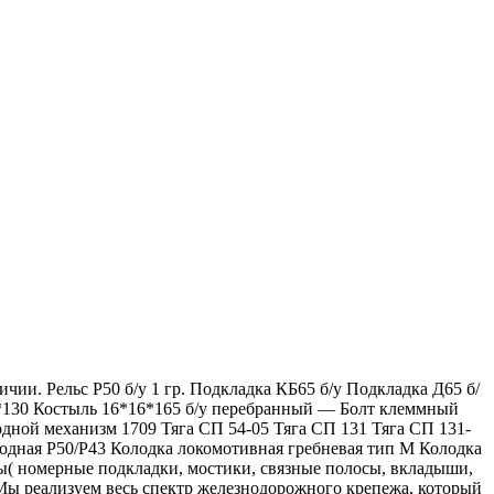
чии. Рельс Р50 б/у 1 гр. Подкладка КБ65 б/у Подкладка Д65 б/
4*130 Костыль 16*16*165 б/у перебранный — Болт клеммный
одной механизм 1709 Тяга СП 54-05 Тяга СП 131 Тяга СП 131-
еходная Р50/Р43 Колодка локомотивная гребневая тип М Колодка
ды( номерные подкладки, мостики, связные полосы, вкладыши,
 Мы реализуем весь спектр железнодорожного крепежа, который