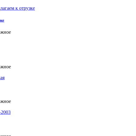
зке
ожное
ожное
ожное